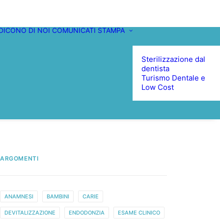
DICONO DI NOI
COMUNICATI STAMPA
Sterilizzazione dal
dentista
Turismo Dentale e
Low Cost
ARGOMENTI
ANAMNESI
BAMBINI
CARIE
DEVITALIZZAZIONE
ENDODONZIA
ESAME CLINICO