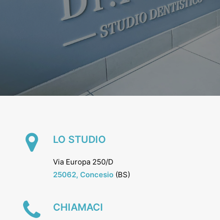
LO STUDIO
Via Europa 250/D
25062,
Concesio
(BS)
CHIAMACI