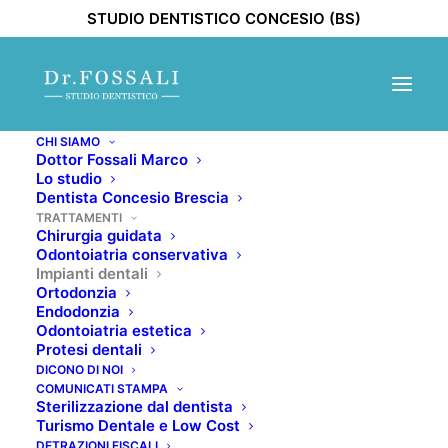
STUDIO DENTISTICO CONCESIO (BS)
CHI SIAMO
Dottor Fossali Marco
Lo studio
Dentista Concesio Brescia
TRATTAMENTI
Chirurgia guidata
Odontoiatria conservativa
Impianti dentali
Ortodonzia
Endodonzia
Odontoiatria estetica
Protesi dentali
DICONO DI NOI
COMUNICATI STAMPA
Sterilizzazione dal dentista
Turismo Dentale e Low Cost
DETRAZIONI FISCALI