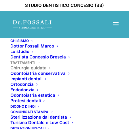
STUDIO DENTISTICO CONCESIO (BS)
CHI SIAMO
Dottor Fossali Marco
Lo studio
Dentista Concesio Brescia
TRATTAMENTI
Chirurgia guidata
Odontoiatria conservativa
Impianti dentali
Ortodonzia
Endodonzia
Odontoiatria estetica
Protesi dentali
DICONO DI NOI
COMUNICATI STAMPA
Sterilizzazione dal dentista
Turismo Dentale e Low Cost
DETRAZIONI FISCALI